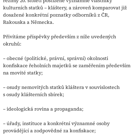
režimy 20. století postižené významné vlastníky
kulturních statků – kláštery, a zároveň komparovat již
dosažené konkrétní poznatky odborníků z ČR,
Rakouska a Německa.
Přivítáme příspěvky především z níže uvedených
okruhů:
– obecné (politické, právní, správní) okolnosti
konfiskace řeholních majetků se zaměřením především
na movité statky;
– osudy nemovitých statků kláštera v souvislostech
s osudy klášterních sbírek;
– ideologická rovina a propaganda;
– úřady, instituce a konkrétní významné osoby
provádějící a zodpovědné za konfiskace;