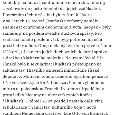
kontakty na řádová centra mimo monarchii, reformy
zasahovaly do počtu řeholníků a jejich vzdělávání.
Dovršením těchto zásahů bylo rušení klášterů
v 80. letech 18. století. Josefinské reformy neměly
znamenat ochromení duchovního života, naopak – byly
zaměřeny na posílení světské duchovní správy. Pro
realizaci tohoto posílení však byly potřeba finanční
prostředky a lidé. Obojí mělo být získáno právě rušením
klášterů, přesunem jejich duchovních do farní správy
a dražbou klášterního majetku. Na území Svaté říše
římské bylo k sekularizaci klášterů přistoupeno na
základě tzv. Hlavního usnesení mimořádné říšské
deputace. Motivem tohoto usnesení byla kompenzace
říšských světských knížat po uzavření nevýhodného
míru s napoleonskou Francií. I v tomto případě byly
prostředky hledány na úkor církevních knížat
či klášterů. O téměř 70 let později nastala další vlna
sekularizace v rámci tzv. kulturního boje v nově
vzniklém Německém císařství, kde Otto von Bismarck