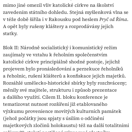
mimo jiné omezil vliv katolické církve na školství
zavedením státního dohledu. Stejná myšlenková vlna se
v téže době šířila i v Rakousku pod heslem
Pryč od Říma
.
A opět byly rušeny kláštery a rozprodávány jejich
statky.
Blok II: Národně socialistický i komunistický režim
zaujímaly ve vztahu k řeholním společenstvím
katolické církve principiálně shodné postoje, jejichž
projevem bylo pronásledování a perzekuce řeholníků
a řeholnic, rušení klášterů a konfiskace jejich majetků.
Rozsáhlé umělecko-historické sbírky byly rozchváceny;
měnily své majitele, strukturu i způsob prezentace
a dalšího využití. Cílem II. bloku konference je
tematizovat nutnost rozšíření již etablovaného
výzkumu provenience movitých kulturních památek
(jehož počátky jsou spjaty s úsilím o odčinění
majetkových zločinů holokaustu) též na další totalitními