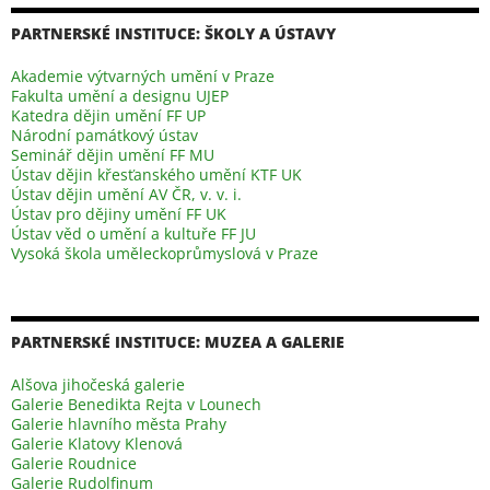
e
t
b
t
PARTNERSKÉ INSTITUCE: ŠKOLY A ÚSTAVY
o
e
Akademie výtvarných umění v Praze
o
r
Fakulta umění a designu UJEP
k
Katedra dějin umění FF UP
Národní památkový ústav
Seminář dějin umění FF MU
Ústav dějin křesťanského umění KTF UK
Ústav dějin umění AV ČR, v. v. i.
Ústav pro dějiny umění FF UK
Ústav věd o umění a kultuře FF JU
Vysoká škola uměleckoprůmyslová v Praze
PARTNERSKÉ INSTITUCE: MUZEA A GALERIE
Alšova jihočeská galerie
Galerie Benedikta Rejta v Lounech
Galerie hlavního města Prahy
Galerie Klatovy Klenová
Galerie Roudnice
Galerie Rudolfinum