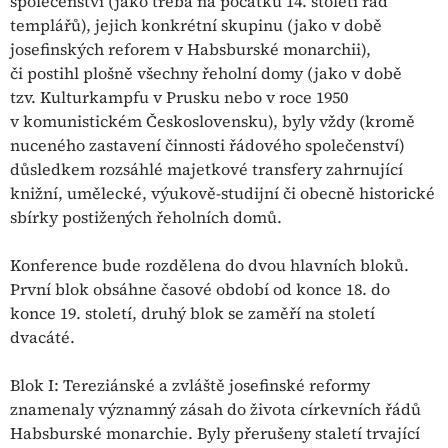
společenství (jako třeba na počátku 14. století řád
templářů), jejich konkrétní skupinu (jako v době
josefinských reforem v Habsburské monarchii),
či postihl plošně všechny řeholní domy (jako v době
tzv. Kulturkampfu v Prusku nebo v roce 1950
v komunistickém Československu), byly vždy (kromě
nuceného zastavení činnosti řádového společenství)
důsledkem rozsáhlé majetkové transfery zahrnující
knižní, umělecké, výukově-studijní či obecně historické
sbírky postižených řeholních domů.
Konference bude rozdělena do dvou hlavních bloků.
První blok obsáhne časové období od konce 18. do
konce 19. století, druhý blok se zaměří na století
dvacáté.
Blok I: Tereziánské a zvláště josefinské reformy
znamenaly významný zásah do života církevních řádů
Habsburské monarchie. Byly přerušeny staletí trvající