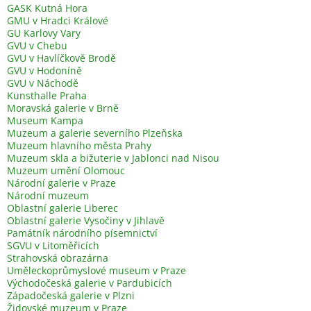
GASK Kutná Hora
GMU v Hradci Králové
GU Karlovy Vary
GVU v Chebu
GVU v Havlíčkově Brodě
GVU v Hodoníně
GVU v Náchodě
Kunsthalle Praha
Moravská galerie v Brně
Museum Kampa
Muzeum a galerie severního Plzeňska
Muzeum hlavního města Prahy
Muzeum skla a bižuterie v Jablonci nad Nisou
Muzeum umění Olomouc
Národní galerie v Praze
Národní muzeum
Oblastní galerie Liberec
Oblastní galerie Vysočiny v Jihlavě
Památník národního písemnictví
SGVU v Litoměřicích
Strahovská obrazárna
Uměleckoprůmyslové museum v Praze
Východočeská galerie v Pardubicích
Západočeská galerie v Plzni
Židovské muzeum v Praze