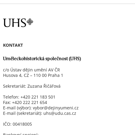
KONTAKT
Uměleckohistorická společnost (UHS)
c/o Ústav dějin umění AV ČR
Husova 4, CZ – 110 00 Praha 1
Sekretariát: Zuzana Řičářová
Telefon: +420 221 183 501
Fax: +420 222 221 654
E-mail (výbor):
vybor@dejinyumeni.cz
E-mail (sekretariát): uhs@udu.cas.cz
IČO: 00418005
Bankovní spojení: