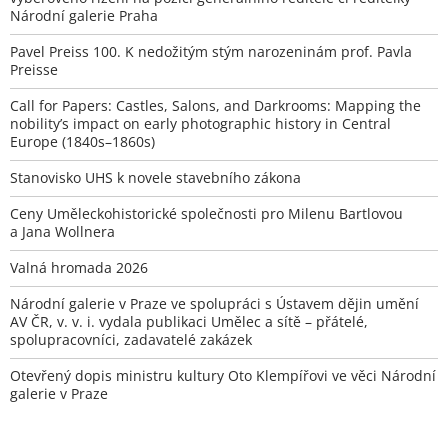
Národní galerie Praha
Pavel Preiss 100. K nedožitým stým narozeninám prof. Pavla
Preisse
Call for Papers: Castles, Salons, and Darkrooms: Mapping the
nobility’s impact on early photographic history in Central
Europe (1840s–1860s)
Stanovisko UHS k novele stavebního zákona
Ceny Uměleckohistorické společnosti pro Milenu Bartlovou
a Jana Wollnera
Valná hromada 2026
Národní galerie v Praze ve spolupráci s Ústavem dějin umění
AV ČR, v. v. i. vydala publikaci Umělec a sítě – přátelé,
spolupracovníci, zadavatelé zakázek
Otevřený dopis ministru kultury Oto Klempířovi ve věci Národní
galerie v Praze