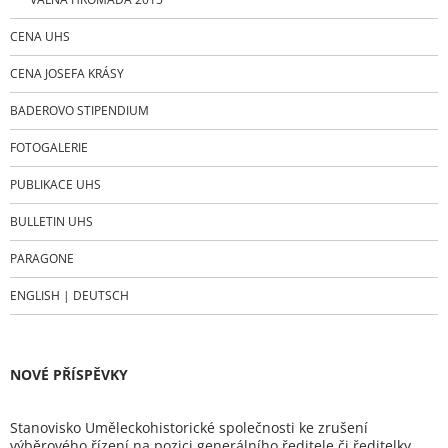
CENA UHS
CENA JOSEFA KRÁSY
BADEROVO STIPENDIUM
FOTOGALERIE
PUBLIKACE UHS
BULLETIN UHS
PARAGONE
ENGLISH | DEUTSCH
NOVÉ PŘÍSPĚVKY
Stanovisko Uměleckohistorické společnosti ke zrušení
výběrového řízení na pozici generálního ředitele či ředitelky