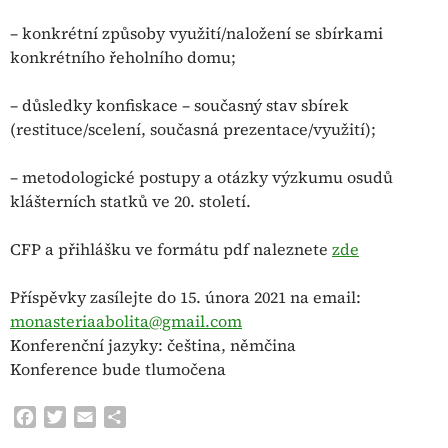
– konkrétní způsoby využití/naložení se sbírkami
konkrétního řeholního domu;
– důsledky konfiskace – současný stav sbírek
(restituce/scelení, současná prezentace/využití);
– metodologické postupy a otázky výzkumu osudů
klášterních statků ve 20. století.
CFP a přihlášku ve formátu pdf naleznete
zde
Příspěvky zasílejte do 15. února 2021 na email:
monasteriaabolita@gmail.com
Konferenční jazyky: čeština, němčina
Konference bude tlumočena
F
T
E
S
a
w
m
h