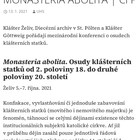
13. 1. 2021
UHS
Klášter Želiv, Diecézní archiv v St. Pölten a Klášter
Göttweig pořádají mezinárodní konferenci o osudech
klášterních statků.
Monasteria abolita
.
Osudy klášterních
statků od 2. poloviny 18. do druhé
poloviny 20. století
Želiv 5.–7. října. 2021
Konfiskace, vyvlastňování či jednoduše zabavování
klášterních statků (movitého i nemovitého majetku) je
fenomén, táhnoucí se celými dějinami existence těchto
institucionálních subjektů katolické církve. Ať již
v průběhu dějin zasáhl pouze jednotlivá řádová