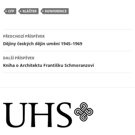
c
i
a
a
e
t
i
r
CFP
KLÁŠTER
KONFERENCE
b
t
l
e
o
e
o
r
Navigace
PŘEDCHOZÍ PŘÍSPĚVEK
k
pro
Dějiny českých dějin umění 1945–1969
příspěvky
DALŠÍ PŘÍSPĚVEK
Kniha o Architektu Františku Schmoranzovi