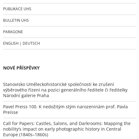
PUBLIKACE UHS
BULLETIN UHS
PARAGONE
ENGLISH | DEUTSCH
NOVÉ PŘÍSPĚVKY
Stanovisko Uměleckohistorické společnosti ke zrušení
výběrového řízení na pozici generálního ředitele či ředitelky
Národní galerie Praha
Pavel Preiss 100. K nedožitým stým narozeninám prof. Pavla
Preisse
Call for Papers: Castles, Salons, and Darkrooms: Mapping the
nobility’s impact on early photographic history in Central
Europe (1840s–1860s)