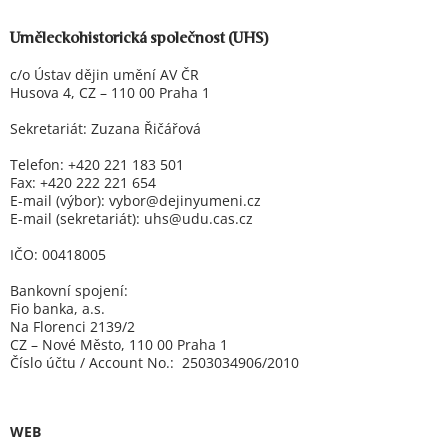
Uměleckohistorická společnost (UHS)
c/o Ústav dějin umění AV ČR
Husova 4, CZ – 110 00 Praha 1
Sekretariát: Zuzana Řičářová
Telefon: +420 221 183 501
Fax: +420 222 221 654
E-mail (výbor):
vybor@dejinyumeni.cz
E-mail (sekretariát): uhs@udu.cas.cz
IČO: 00418005
Bankovní spojení:
Fio banka, a.s.
Na Florenci 2139/2
CZ – Nové Město, 110 00 Praha 1
Číslo účtu / Account No.: 2503034906/2010
WEB