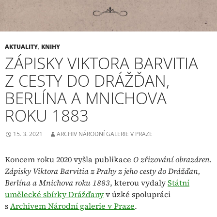
AKTUALITY
,
KNIHY
ZÁPISKY VIKTORA BARVITIA
Z CESTY DO DRÁŽĎAN,
BERLÍNA A MNICHOVA
ROKU 1883
15. 3. 2021
ARCHIV NÁRODNÍ GALERIE V PRAZE
Koncem roku 2020 vyšla publikace
O zřizování obrazáren.
Zápisky Viktora Barvitia z Prahy z jeho cesty do Drážďan,
Berlína a Mnichova roku 1883
, kterou vydaly
Státní
umělecké sbírky Drážďany
v úzké spolupráci
s
Archivem Národní galerie v Praze
.