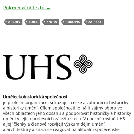
Zápisky Viktora Barvitia z cesty do Dr
Pokračování textu
→
ARCHIV
EDICE
KNIHA
RUKOPIS
ZÁPISKY
Uměleckohistorická společnost
je profesní organizace, sdružující české a zahraniční historičky
a historiky umění. Cílem společnosti je hájit zájmy oboru ve
všech oblastech jeho dosahu a podporovat historičky a historiky
umění v jejich profesních záležitostech. V obecné rovině UHS
a její členky a členové rozvíjejí výzkum dějin umění
a architektury a snaží se reagovat na aktuální společenské