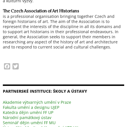
a kulturní výzvy.
The Czech Association of Art Historians
is a professional organisation bringing together Czech and
foreign historians of art. The aim of the Association is to
represent the interests of the discipline in all its domains and
to support art historians in their professional endeavours. In
general, the Association seeks to support their members in
researching any aspect of the history of art and architecture
and to respond to current social and cultural challenges.
F
T
a
w
c
i
e
t
b
t
PARTNERSKÉ INSTITUCE: ŠKOLY A ÚSTAVY
o
e
Akademie výtvarných umění v Praze
o
r
Fakulta umění a designu UJEP
k
Katedra dějin umění FF UP
Národní památkový ústav
Seminář dějin umění FF MU