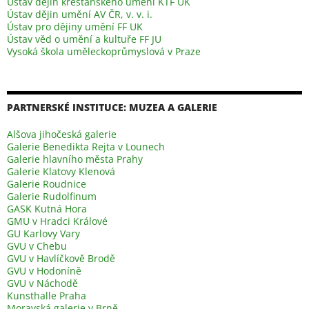
Ústav dějin křesťanského umění KTF UK
Ústav dějin umění AV ČR, v. v. i.
Ústav pro dějiny umění FF UK
Ústav věd o umění a kultuře FF JU
Vysoká škola uměleckoprůmyslová v Praze
PARTNERSKÉ INSTITUCE: MUZEA A GALERIE
Alšova jihočeská galerie
Galerie Benedikta Rejta v Lounech
Galerie hlavního města Prahy
Galerie Klatovy Klenová
Galerie Roudnice
Galerie Rudolfinum
GASK Kutná Hora
GMU v Hradci Králové
GU Karlovy Vary
GVU v Chebu
GVU v Havlíčkově Brodě
GVU v Hodoníně
GVU v Náchodě
Kunsthalle Praha
Moravská galerie v Brně