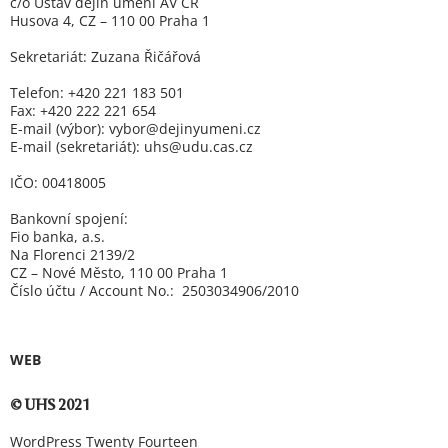
c/o Ústav dějin umění AV ČR
Husova 4, CZ – 110 00 Praha 1
Sekretariát: Zuzana Řičářová
Telefon: +420 221 183 501
Fax: +420 222 221 654
E-mail (výbor):
vybor@dejinyumeni.cz
E-mail (sekretariát): uhs@udu.cas.cz
IČO: 00418005
Bankovní spojení:
Fio banka, a.s.
Na Florenci 2139/2
CZ – Nové Město, 110 00 Praha 1
Číslo účtu / Account No.: 2503034906/2010
WEB
© UHS 2021
WordPress Twenty Fourteen