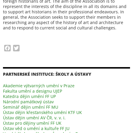
foreign historians of art. The aim of the Association is to
represent the interests of the discipline in all its domains and
to support art historians in their professional endeavours. In
general, the Association seeks to support their members in
researching any aspect of the history of art and architecture
and to respond to current social and cultural challenges.
F
T
a
w
c
i
e
t
b
t
PARTNERSKÉ INSTITUCE: ŠKOLY A ÚSTAVY
o
e
Akademie výtvarných umění v Praze
o
r
Fakulta umění a designu UJEP
k
Katedra dějin umění FF UP
Národní památkový ústav
Seminář dějin umění FF MU
Ústav dějin křesťanského umění KTF UK
Ústav dějin umění AV ČR, v. v. i.
Ústav pro dějiny umění FF UK
Ústav věd o umění a kultuře FF JU