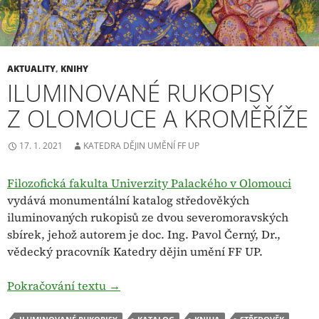
AKTUALITY
,
KNIHY
ILUMINOVANÉ RUKOPISY
Z OLOMOUCE A KROMĚŘÍŽE
17. 1. 2021
KATEDRA DĚJIN UMĚNÍ FF UP
Filozofická fakulta Univerzity Palackého v Olomouci
vydává monumentální katalog středověkých
iluminovaných rukopisů ze dvou severomoravských
sbírek, jehož autorem je doc. Ing. Pavol Černý, Dr.,
vědecký pracovník Katedry dějin umění FF UP.
Iluminované rukopisy z Olomouce a K
Pokračování textu
→