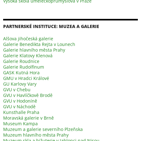
Vysoká škola uměleckoprůmyslová v Praze
PARTNERSKÉ INSTITUCE: MUZEA A GALERIE
Alšova jihočeská galerie
Galerie Benedikta Rejta v Lounech
Galerie hlavního města Prahy
Galerie Klatovy Klenová
Galerie Roudnice
Galerie Rudolfinum
GASK Kutná Hora
GMU v Hradci Králové
GU Karlovy Vary
GVU v Chebu
GVU v Havlíčkově Brodě
GVU v Hodoníně
GVU v Náchodě
Kunsthalle Praha
Moravská galerie v Brně
Museum Kampa
Muzeum a galerie severního Plzeňska
Muzeum hlavního města Prahy
Muzeum skla a bižuterie v Jablonci nad Nisou