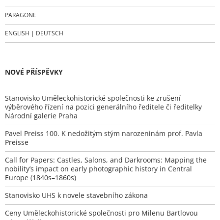
PARAGONE
ENGLISH | DEUTSCH
NOVÉ PŘÍSPĚVKY
Stanovisko Uměleckohistorické společnosti ke zrušení
výběrového řízení na pozici generálního ředitele či ředitelky
Národní galerie Praha
Pavel Preiss 100. K nedožitým stým narozeninám prof. Pavla
Preisse
Call for Papers: Castles, Salons, and Darkrooms: Mapping the
nobility’s impact on early photographic history in Central
Europe (1840s–1860s)
Stanovisko UHS k novele stavebního zákona
Ceny Uměleckohistorické společnosti pro Milenu Bartlovou